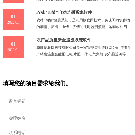
平台,智慧农业温室自动化设备,远程智能控制柜,水肥一体化,
农林"四情"自动监测系统软件
气象站, 数字传感器,视频监控, 智能控制器,节水灌溉设备, 通
01
讯技术,农业技术,传感技术的集成与融合致力于物联网相关产
农林“四情”监测系统，是利用物联网技术，实现田间农作物
2022.01
品的研发和相关应用的智慧农业等农业科技领域，为农业提
的墒情、苗情、虫情、灾情的实时监测预警。这套农林四情
供整体解决方案。
监测系统又叫农林四情自动监测预警系统。是以无线传感
农产品质量安全追溯系统软件
器、物联网、云平台、大数据以及互联网等信息技术为基
01
础，由墒情传感器、苗情灾情摄像机、虫情测报灯、网络数
华胜物联网科技有限公司是一家智慧农业物联网公司,主要生
2022.01
字摄像机、作物生理生态监测仪，以及预警预报系统、系
产销售温室智能配电柜,水肥一体化,气象站,农产品追溯等设
统、信息管理平台组成。
备,公司致力于中国农业信息化的发展,是以农业信息化为核
心,智能硬件为基础,系统平台可集成,服务网络覆盖全国的农
业信息化综合解决方案服务商,创新地将物联网,云计算等信息
技术运用在了农业领域,助推我国农业现代化发展.
填写您的项目需求给我们。