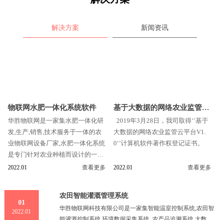
解决方案
新闻资讯
物联网水肥一体化系统软件
基于大数据的网络农业监管云
华胜物联网是一家集水肥一体化研
2019年3月28日，我司取得‘’基于
平台
发,生产,销售,技术服务于一体的农
大数据的网络农业监管云平台V1.
业物联网设备厂家,水肥一体化系统
0‘’计算机软件著作权登记证书。
是专门针对农业种植而设计的一款
农业自动化设备.公司以最新的技术,
2022.01
查看更多
2022.01
查看更多
完善的质量管理体系为新老客户带
来优质产品和技术服务,水肥一体化
农田智能灌溉管理系统
可以帮助生产者很方便的实现自动
01
华胜物联网科技有限公司是一家集智能温室控制系统,农田智
水肥一体化管理.
2022.01
能灌溉控制系统,环境数据采集系统, 农产品追溯系统,大数据