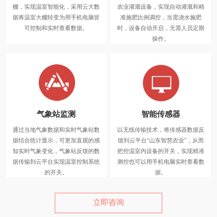
棚，实现温室智能化，采用云大数
农业灌溉设备，实现自动灌溉和精
结合现代物联网技术应用于温室大
据将温室大棚转变为用手机电脑皆
准施肥比例调控，当需浇水施肥
棚种植技术，实现温室大棚自动
可控制和实时查看数据。
时，设备自动开启，无需人员定期
化、智能化、一体化采用云大数据
操作。
将温室大棚改变为用手机电脑皆可
控制和实时查看数据。
气象站监测
智能传感器
通过当地气象数据和实时气象站数
以无线传输技术，将传感器数据反
气象站监测
据结合统计显示，可更加直观的感
馈到云平台“山东智慧农业”，从而
通过当地网络气象数据和实时气象
知实时气象变化，气象站反馈的数
把控温室内设备的开关，实现精准
站数据结合统计显示，让人员更加
据传输到云平台实现温室控制系统
测控也可以用手机电脑实时查看数
直观的感知实时气象的变化，气象
的开关。
据。
站反馈的数据通过无线传输到云平
台从而实现温室大棚控制系统的开
关。
立即咨询